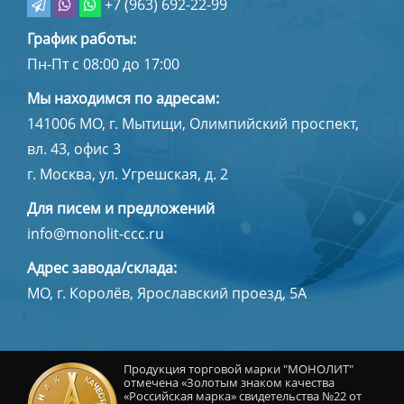
+7 (963) 692-22-99
График работы:
Пн-Пт с 08:00 до 17:00
Мы находимся по адресам:
141006
МО, г. Мытищи
,
Олимпийский проспект,
вл. 43, офис 3
г. Москва, ул. Угрешская, д. 2
Для писем и предложений
info@monolit-ccc.ru
Адрес завода/склада:
МО, г. Королёв, Ярославский проезд, 5А
Продукция торговой марки "МОНОЛИТ"
отмечена «Золотым знаком качества
«Российская марка» свидетельства №22 от