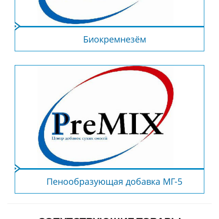
Биокремнезём
Пенообразующая добавка МГ-5