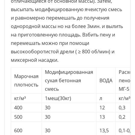
отличающиеся от основной массы). Затем,
высыпать модифицированную ячеистую смесь
и равномерно перемешать до получения
однородной массы но на более 3мин. и вылить
на приготовленную площадь. Взбить пену и
перемешать можно при помощи
высокооборотистой дрели ( ≥ 800 об/мин) и
миксерной насадки.
Модифицированная
Расход
Марочная
сухая бетонная
ВОДА
пеноо
плотность
смесь
МГ-5
кг/м³
1меш(30кг)
л
кг/м³
400
30
12
0,3
500
30
13
0,2
600
30
13,5
0,1-0,1