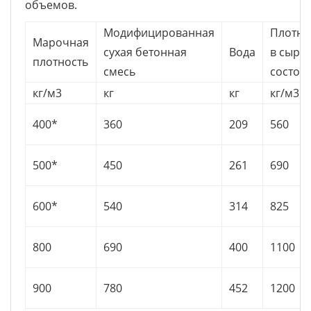
объемов.
Модифицированная
Плотно
Марочная
сухая бетонная
Вода
в сыро
плотность
смесь
состоя
кг/м3
кг
кг
кг/м3
400*
360
209
560
500*
450
261
690
600*
540
314
825
800
690
400
1100
900
780
452
1200