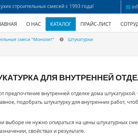
ухих строительных смесей с 1993 года!
in
ЛАВНАЯ
О НАС
КАТАЛОГ
ПРАЙС-ЛИСТ
СОТРУ
тельные смеси "Монолит"
Штукатурки
КАТУРКА ДЛЯ ВНУТРЕННЕЙ ОТД
ют предпочтение внутренней отделке дома штукатуркой. 
лавное, подобрать штукатурку для внутренних работ, чт
и выборе не нужно опираться на цены штукатурных смесе
азначении, свойствах и результате.