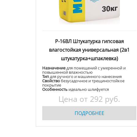
Р-16ВЛ Штукатурка гипсовая
влагостойкая универсальная (2в1
штукатурка+шпаклевка)
Назначение
для помещений с умеренной и
повышенной влажностью
Тип
для ручного и машинного нанесения
Свойство
безусадочное и трещиностойкое
покрытие
Особенность
идеально шлифуется
Цена от
292
руб.
ПОДРОБНЕЕ