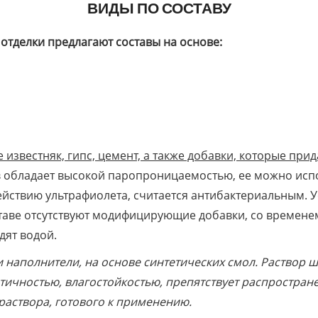
ВИДЫ ПО СОСТАВУ
отделки предлагают составы на основе:
известняк, гипс, цемент, а также добавки, которые прид
в обладает высокой паропроницаемостью, ее можно исп
ействию ультрафиолета, считается антибактериальным.
ставе отсутствуют модифицирующие добавки, со времене
дят водой.
 наполнители, на основе синтетических смол. Раствор ш
стичностью, влагостойкостью, препятствует распростра
раствора, готового к применению.