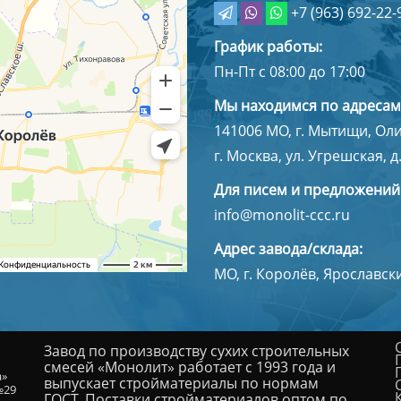
+7 (963) 692-22-
График работы:
Пн-Пт с 08:00 до 17:00
Мы находимся по адресам
141006
МО, г. Мытищи
,
Оли
г. Москва, ул. Угрешская, д.
Для писем и предложений
info@monolit-ccc.ru
Адрес завода/склада:
МО, г. Королёв, Ярославск
Завод по производству сухих строительных
смесей «Монолит» работает с 1993 года и
а»
выпускает стройматериалы по нормам
№29
ГОСТ. Поставки стройматериалов оптом по