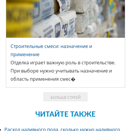
Строительные смеси: назначение и
применение
СТРОИТЕЛЬНЫЕ СМЕСИ:
Отделка играет важную роль в строительстве.
НАЗНАЧЕНИЕ И ПРИМЕНЕНИЕ
При выборе нужно учитывать назначение и
область применения смес�
Блог
БОЛЬШЕ СТАТЕЙ
ЧИТАЙТЕ ТАКЖЕ
Расход наливного пола, сколько нужно наливного