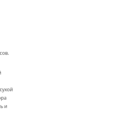
сов.
й
сухой
ора
ь и