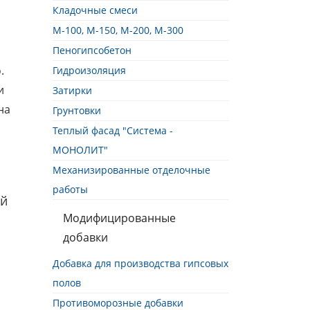
Кладочные смеси
М-100, М-150, М-200, М-300
Пеногипсобетон
.
Гидроизоляция
и
Затирки
на
Грунтовки
Теплый фасад "Система -
МОНОЛИТ"
Механизированные отделочные
работы
ей
Модифицированные
добавки
Добавка для производства гипсовых
полов
Противоморозные добавки