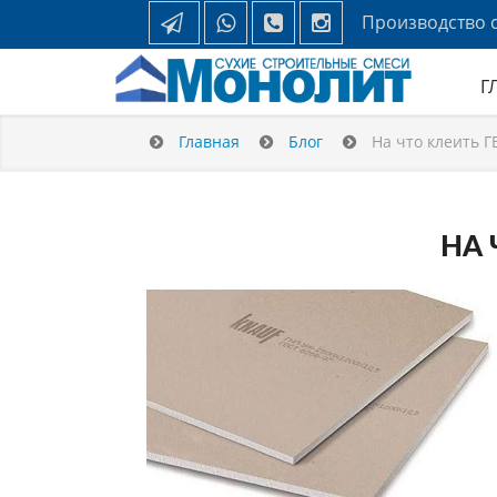
Производство с
Г
Главная
Блог
На что клеить Г
НА 