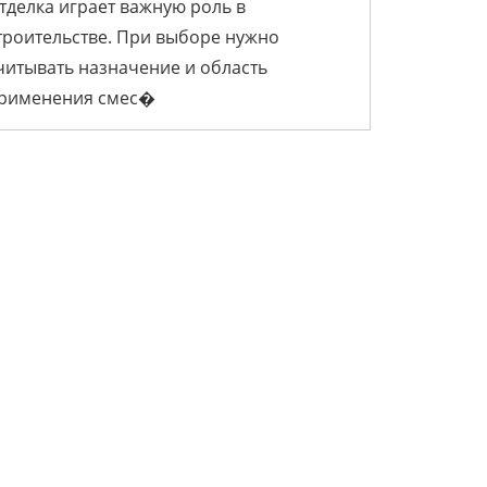
НАЗНАЧЕНИЕ И ПРИМЕНЕНИЕ
тделка играет важную роль в
троительстве. При выборе нужно
читывать назначение и область
Блог
рименения смес�