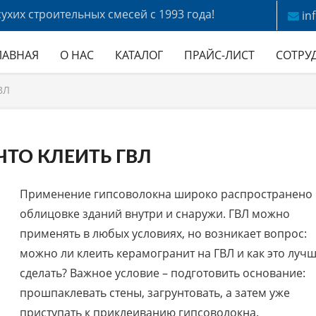
ухих строительных смесей с 1993 года!
in
ЛАВНАЯ
О НАС
КАТАЛОГ
ПРАЙС-ЛИСТ
СОТРУ
ВЛ
ЧТО КЛЕИТЬ ГВЛ
Применение гипсоволокна широко распространено
облицовке зданий внутри и снаружи. ГВЛ можно
применять в любых условиях, но возникает вопрос:
можно ли клеить керамогранит на ГВЛ и как это луч
сделать? Важное условие – подготовить основание:
прошпаклевать стены, загрунтовать, а затем уже
приступать к приклеиванию гипсоволокна.